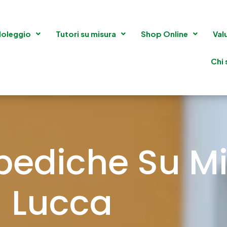
oleggio
Tutori su misura
Shop Online
Val
Chi
pediche Su Mi
Lucca