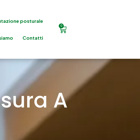
utazione posturale
0
 siamo
Contatti
sura A