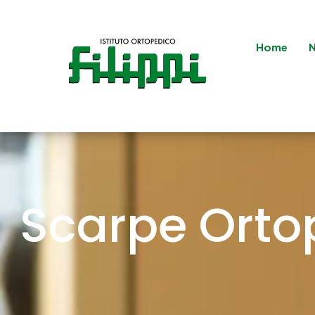
Home
N
Scarpe Orto