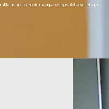
 stile: scopri le nostre scarpe ortopediche su misura.