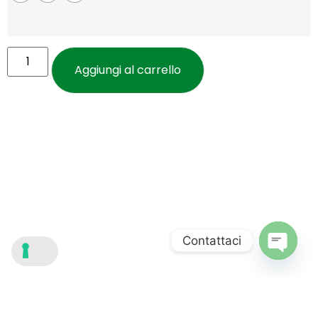
Aggiungi al carrello
Contattaci
Open c