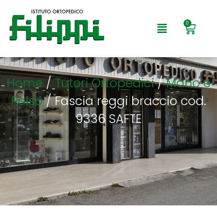
0
Home
/
Tutori Ortopedici
/
Mano e
Polso
/ Fascia reggi braccio cod.
9336 SAFTE