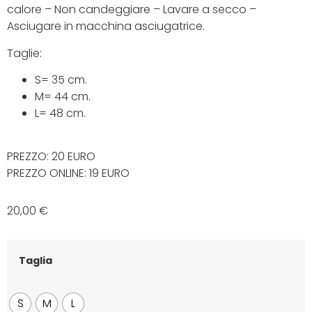
calore – Non candeggiare – Lavare a secco –
Asciugare in macchina asciugatrice.
Taglie:
S= 35 cm.
M= 44 cm.
L= 48 cm.
PREZZO: 20 EURO
PREZZO ONLINE: 19 EURO
20,00
€
Taglia
S
M
L